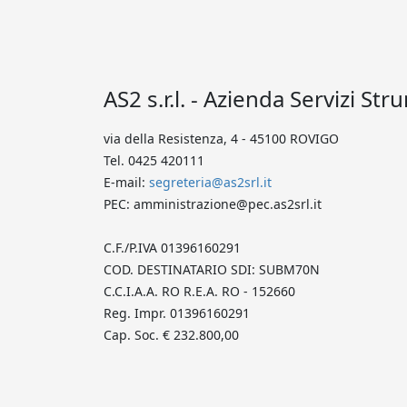
AS2 s.r.l. - Azienda Servizi Str
via della Resistenza, 4 - 45100 ROVIGO
Tel. 0425 420111
E-mail:
segreteria@as2srl.it
PEC: amministrazione@pec.as2srl.it
C.F./P.IVA 01396160291
COD. DESTINATARIO SDI: SUBM70N
C.C.I.A.A. RO R.E.A. RO - 152660
Reg. Impr. 01396160291
Cap. Soc. € 232.800,00