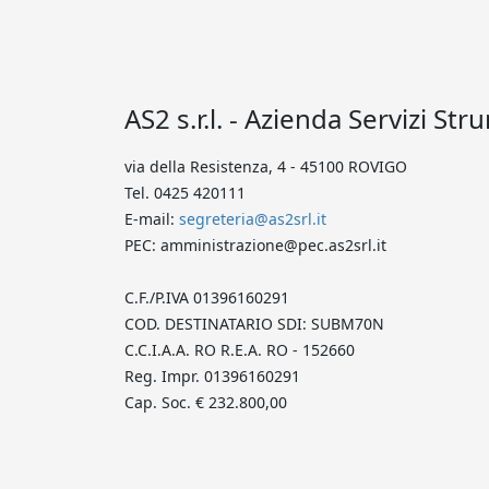
AS2 s.r.l. - Azienda Servizi Str
via della Resistenza, 4 - 45100 ROVIGO
Tel. 0425 420111
E-mail:
segreteria@as2srl.it
PEC: amministrazione@pec.as2srl.it
C.F./P.IVA 01396160291
COD. DESTINATARIO SDI: SUBM70N
C.C.I.A.A. RO R.E.A. RO - 152660
Reg. Impr. 01396160291
Cap. Soc. € 232.800,00