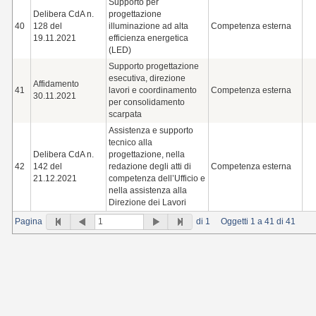
Supporto per
Delibera CdA n.
progettazione
40
128 del
illuminazione ad alta
Competenza esterna
19.11.2021
efficienza energetica
(LED)
Supporto progettazione
esecutiva, direzione
Affidamento
41
lavori e coordinamento
Competenza esterna
30.11.2021
per consolidamento
scarpata
Assistenza e supporto
tecnico alla
Delibera CdA n.
progettazione, nella
42
142 del
redazione degli atti di
Competenza esterna
21.12.2021
competenza dell’Ufficio e
nella assistenza alla
Direzione dei Lavori
Pagina
di 1
Oggetti 1 a 41 di 41