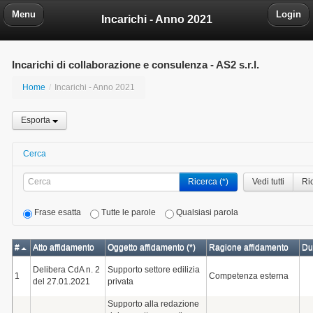
Menu
Login
Incarichi - Anno 2021
Incarichi di collaborazione e consulenza - AS2 s.r.l.
Home
/
Incarichi - Anno 2021
Esporta
Cerca
Ricerca (*)
Vedi tutti
Ri
Frase esatta
Tutte le parole
Qualsiasi parola
#
Atto affidamento
Oggetto affidamento (*)
Ragione affidamento
Du
Delibera CdA n. 2
Supporto settore edilizia
1
Competenza esterna
del 27.01.2021
privata
Supporto alla redazione