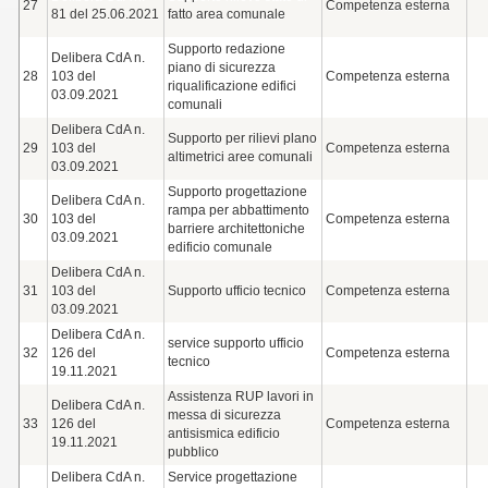
27
Competenza esterna
81 del 25.06.2021
fatto area comunale
Supporto redazione
Delibera CdA n.
piano di sicurezza
28
103 del
Competenza esterna
riqualificazione edifici
03.09.2021
comunali
Delibera CdA n.
Supporto per rilievi plano
29
103 del
Competenza esterna
altimetrici aree comunali
03.09.2021
Supporto progettazione
Delibera CdA n.
rampa per abbattimento
30
103 del
Competenza esterna
barriere architettoniche
03.09.2021
edificio comunale
Delibera CdA n.
31
103 del
Supporto ufficio tecnico
Competenza esterna
03.09.2021
Delibera CdA n.
service supporto ufficio
32
126 del
Competenza esterna
tecnico
19.11.2021
Assistenza RUP lavori in
Delibera CdA n.
messa di sicurezza
33
126 del
Competenza esterna
antisismica edificio
19.11.2021
pubblico
Delibera CdA n.
Service progettazione