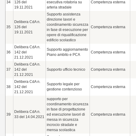
34
126 del
esecutiva rotatoria su
Competenza esterna
19.11.2021
arteria stradale
Supporto assistenza
direzione lavori e
Delibera CdA n.
coordinamento sicurezza
35
126 del
Competenza esterna
in fase di esecuzione per
19.11.2021
opere di riqualificazione
edificio scolastico
Delibera CdA n.
Supporto aggiornamento
36
142 del
Competenza esterna
Piano ambito e PCA
21.12.2021
Delibera CdA n.
37
142 del
Supporto ufficio tecnico
Competenza esterna
21.12.2021
Delibera CdA n.
Supporto legale per
38
142 del
Competenza esterna
gestione contenzioso
21.12.2021
supporto per
coordinamento sicurezza
in fase di progettazione
Delibera CdA n.
39
ed esecuzione lavori di
Competenza esterna
33 del 14.04.2021
messa in sicurezza
incrocio stradale e
mensa scolastica