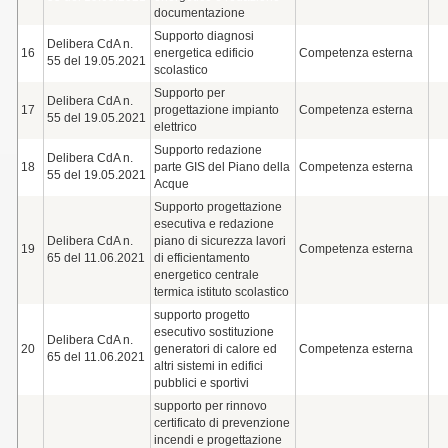
documentazione
Supporto diagnosi
Delibera CdA n.
16
energetica edificio
Competenza esterna
55 del 19.05.2021
scolastico
Supporto per
Delibera CdA n.
17
progettazione impianto
Competenza esterna
55 del 19.05.2021
elettrico
Supporto redazione
Delibera CdA n.
18
parte GIS del Piano della
Competenza esterna
55 del 19.05.2021
Acque
Supporto progettazione
esecutiva e redazione
Delibera CdA n.
piano di sicurezza lavori
19
Competenza esterna
65 del 11.06.2021
di efficientamento
energetico centrale
termica istituto scolastico
supporto progetto
esecutivo sostituzione
Delibera CdA n.
20
generatori di calore ed
Competenza esterna
65 del 11.06.2021
altri sistemi in edifici
pubblici e sportivi
supporto per rinnovo
certificato di prevenzione
incendi e progettazione