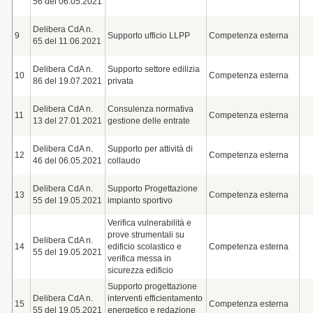
56 del 06.05.2021
Delibera CdA n.
9
Supporto ufficio LLPP
Competenza esterna
65 del 11.06.2021
Delibera CdA n.
Supporto settore edilizia
10
Competenza esterna
86 del 19.07.2021
privata
Delibera CdA n.
Consulenza normativa
11
Competenza esterna
13 del 27.01.2021
gestione delle entrate
Delibera CdA n.
Supporto per attività di
12
Competenza esterna
46 del 06.05.2021
collaudo
Delibera CdA n.
Supporto Progettazione
13
Competenza esterna
55 del 19.05.2021
impianto sportivo
Verifica vulnerabilità e
prove strumentali su
Delibera CdA n.
14
edificio scolastico e
Competenza esterna
55 del 19.05.2021
verifica messa in
sicurezza edificio
Supporto progettazione
Delibera CdA n.
interventi efficientamento
15
Competenza esterna
55 del 19.05.2021
energetico e redazione