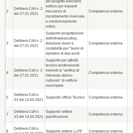
del progetto esecutivo
edificio per impianti
Delibera CdA n. 2
2
meccanici di
Competenza esterna
del 27.01.2021
riscaldamento invernale
e condizionamento
estivo.
Supporto progettazione
definitiva/esecutiva,
Delibera CdA n. 2
3
direzione lavori e
Competenza esterna
del 27.01.2021
contabilità per “lavori di
ripristino di due ponti
Supporto per attività
tecnico-professionali
Delibera CdA n. 2
inerenti la “verifica di
4
Competenza esterna
del 27.01.2021
interesse storico-
culturale” di edificio
municipale
Delibera CdA n.
5
Supporto Ufficio Tecnico
Competenza esterna
33 del 14.04.2021
Delibera CdA n.
Supporto settore
7
Competenza esterna
33 del 14.04.2021
pianificazione
Delibera CdA n.
8
Supporto settore LLPP
Competenza esterna